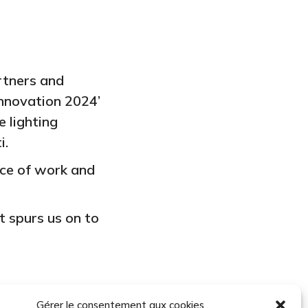
artners and
nnovation 2024’
e lighting
i.
ce of work and
t spurs us on to
Gérer le consentement aux cookies