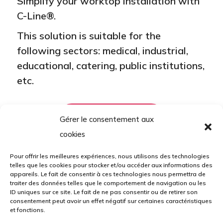
Simplify your worktop installation with
C-Line®.
This solution is suitable for the
following sectors: medical, industrial,
educational, catering, public institutions,
etc.
Gérer le consentement aux
Discover C-Line®
cookies
Pour offrir les meilleures expériences, nous utilisons des technologies
telles que les cookies pour stocker et/ou accéder aux informations des
appareils. Le fait de consentir à ces technologies nous permettra de
traiter des données telles que le comportement de navigation ou les
Our services :
ID uniques sur ce site. Le fait de ne pas consentir ou de retirer son
consentement peut avoir un effet négatif sur certaines caractéristiques
et fonctions.