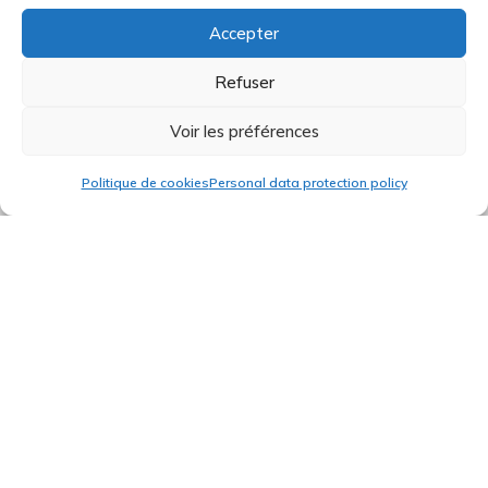
Accepter
Design and planning
Refuser
Cutting
Voir les préférences
Politique de cookies
Personal data protection policy
Machining
Thermoforming
Stamping
Assembly
Bonding