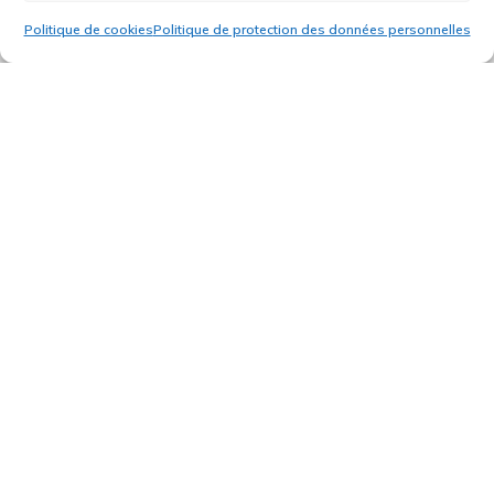
Usinage
Politique de cookies
Politique de protection des données personnelles
Thermoformage
Emboutissage
Assemblage
Collage
Ponçage.