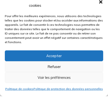
cookies
mesure d’accompagner la
réalisation de projets
Pour offrir les meilleures expériences, nous utilisons des technologies
telles que les cookies pour stocker et/ou accéder aux informations des
audacieux ou conventionnels.
appareils. Le fait de consentir à ces technologies nous permettra de
traiter des données telles que le comportement de navigation ou les
ID uniques sur ce site. Le fait de ne pas consentir ou de retirer son
Challengez-nous !
consentement peut avoir un effet négatif sur certaines caractéristiques
et fonctions.
Accepter
Découvrir nos services
Refuser
Voir les préférences
Politique de cookies
Politique de protection des données personnelles