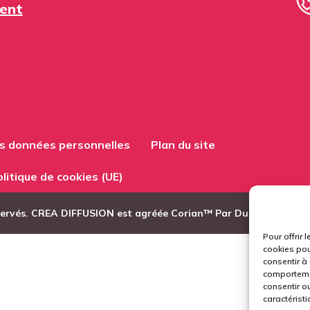
ent
es données personnelles
Plan du site
litique de cookies (UE)
servés. CREA DIFFUSION est agréée Corian™ Par Dupont de Nem
Pour offrir 
cookies pou
consentir à
comportemen
consentir ou
caractéristi