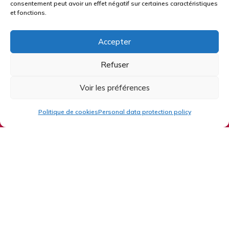
consentement peut avoir un effet négatif sur certaines caractéristiques
et fonctions.
Accepter
Refuser
Voir les préférences
Politique de cookies
Personal data protection policy
ZA le cheval blanc
F-57420 SOLGNE
+33 3 87 64 69 23