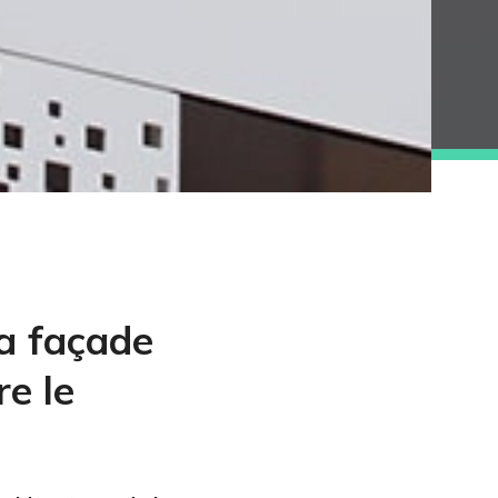
la façade
re le