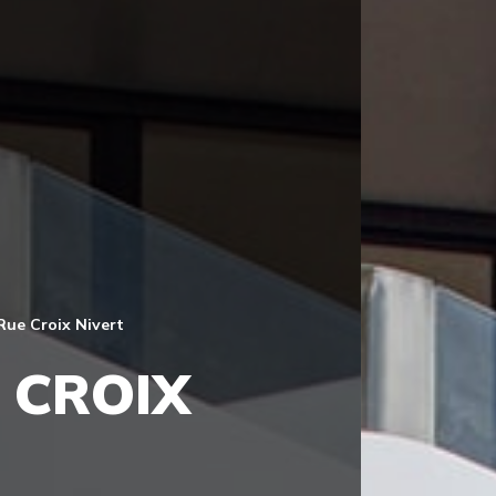
ue Croix Nivert
 CROIX