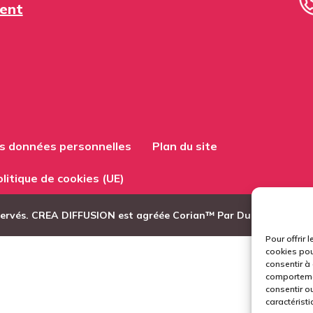
ent
es données personnelles
Plan du site
litique de cookies (UE)
servés. CREA DIFFUSION est agréée Corian™ Par Dupont de Nem
Pour offrir 
cookies pou
consentir à
comportemen
consentir ou
caractéristi